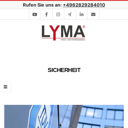
Skip
Rufen Sie uns an:
+4962829284010
to
content
Secondary
Navigation
Menu
SICHERHEIT