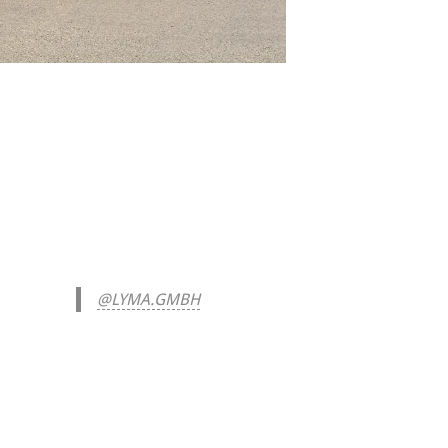
@LYMA.GMBH