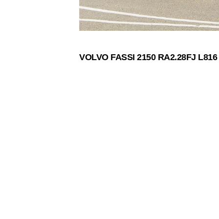
VOLVO FASSI 2150 RA2.28FJ L816
2019-
10-
08