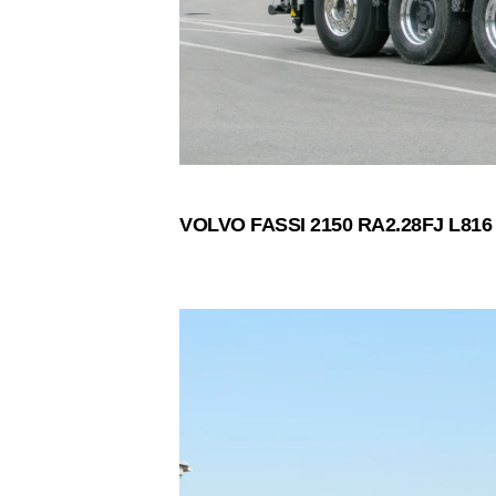
VOLVO FASSI 2150 RA2.28FJ L816
2019-
10-
08