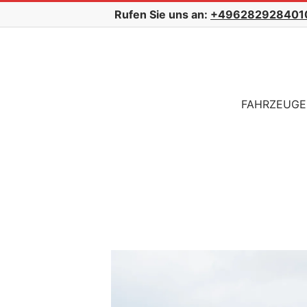
Skip
Rufen Sie uns an:
+496282928401
to
content
Secondary
FAHRZEUGE
Navigation
Menu