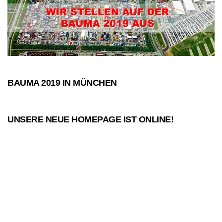
BAUMA 2019 IN MÜNCHEN
2019-
03-
22
UNSERE NEUE HOMEPAGE IST ONLINE!
2017-
08-
14