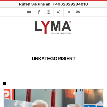
Skip
Rufen Sie uns an:
+4962829284010
to
content
Secondary
Navigation
Menu
UNKATEGORISIERT