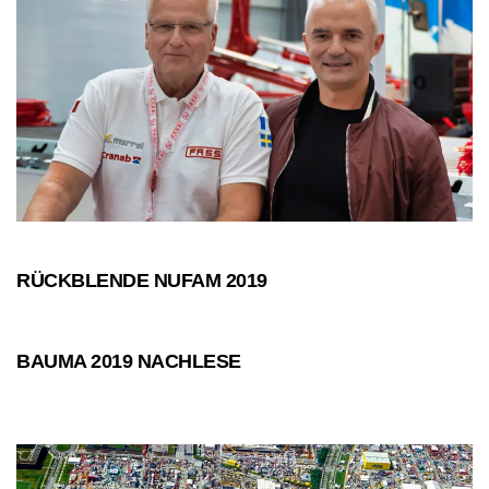
RÜCKBLENDE NUFAM 2019
2019-
10-
07
BAUMA 2019 NACHLESE
2019-
04-
17